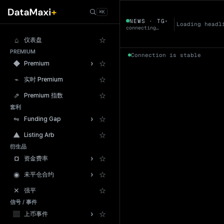
⌘K
趋势
NEWS · TG
▾
Loading headl
connecting…
Naver 搜索趋势
⌂
☆
仪表盘
PREMIUM
Connection is stable
›
◆
☆
Premium
⌁
☆
实时 Premium
⇗
☆
Premium 指数
套利
›
⇋
☆
Funding Gap
▲
☆
Listing Arb
衍生品
›
¤
☆
资金费率
›
◉
☆
未平仓合约
✕
☆
强平
信号 / 事件
›
▤
☆
上币事件