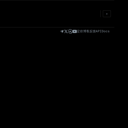
实时 · Naver 60s · 频道 60s · 帖子 30s
▾
热传
最新
全部
EN
KR
0
/
0
D
起
起…
止
止…
定价
博客
反馈
API
Docs