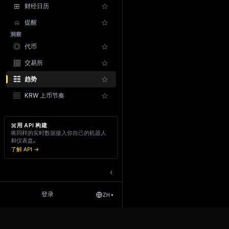
⊞
☆
财经日历
⍾
☆
提醒
洞察
韩国散户搜索关注度 (0–100)。行 
◎
☆
代币
Telegram 频道
▦
☆
交易所
☷
☆
趋势
▤
☆
KRW 上币节奏
⌘
用 API 构建
将同样的实时数据接入你自己的机器人
和仪表盘。
了解 API →
‹
登录
ZH
▾